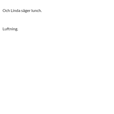
Och Linda säger lunch.
Luftning.
Smaskens.
Hela ligan.
Munkar är gott.
Eva med idolen, ser ni vem det är?