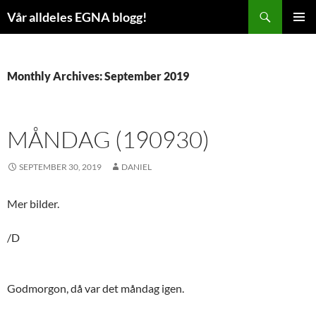
Skip
Search
Vår alldeles EGNA blogg!
to
PRIMAR
content
MENU
Monthly Archives: September 2019
MÅNDAG (190930)
SEPTEMBER 30, 2019
DANIEL
Mer bilder.
/D
Godmorgon, då var det måndag igen.