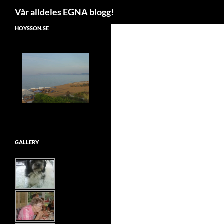
Search
Vår alldeles EGNA blogg!
Skip
HOYSSON.SE
to
content
GALLERY