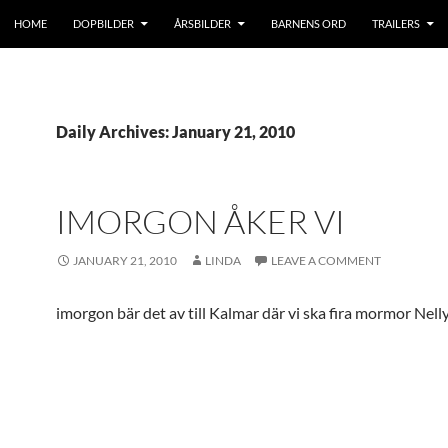
HOME
DOPBILDER
ÅRSBILDER
BARNENS ORD
TRAILERS
Daily Archives: January 21, 2010
IMORGON ÅKER VI
JANUARY 21, 2010
LINDA
LEAVE A COMMENT
imorgon bär det av till Kalmar där vi ska fira mormor Nell