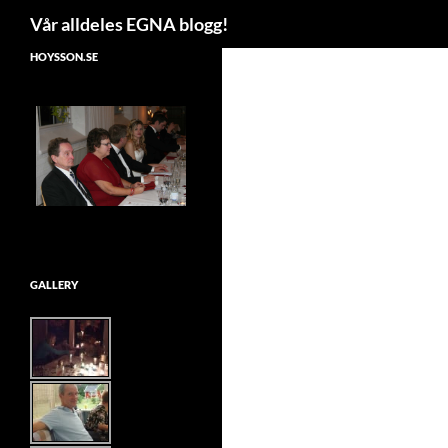
Search
Vår alldeles EGNA blogg!
Skip
HOYSSON.SE
to
content
GALLERY