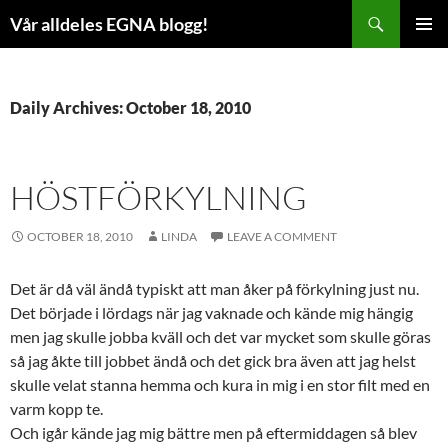
Skip
Search
Vår alldeles EGNA blogg!
to
PRIMAR
content
MENU
Daily Archives: October 18, 2010
HÖSTFÖRKYLNING
OCTOBER 18, 2010
LINDA
LEAVE A COMMENT
Det är då väl ändå typiskt att man åker på förkylning just nu.
Det började i lördags när jag vaknade och kände mig hängig
men jag skulle jobba kväll och det var mycket som skulle göras
så jag åkte till jobbet ändå och det gick bra även att jag helst
skulle velat stanna hemma och kura in mig i en stor filt med en
varm kopp te.
Och igår kände jag mig bättre men på eftermiddagen så blev