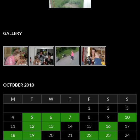
GALLERY
OCTOBER 2010
M
T
W
T
F
S
S
1
2
3
4
5
6
7
8
9
10
11
12
13
14
15
16
17
18
19
20
21
22
23
24