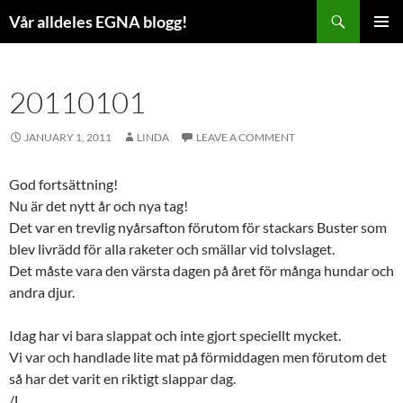
Skip
Search
Vår alldeles EGNA blogg!
to
PRIMAR
content
MENU
20110101
JANUARY 1, 2011
LINDA
LEAVE A COMMENT
God fortsättning!
Nu är det nytt år och nya tag!
Det var en trevlig nyårsafton förutom för stackars Buster som
blev livrädd för alla raketer och smällar vid tolvslaget.
Det måste vara den värsta dagen på året för många hundar och
andra djur.
Idag har vi bara slappat och inte gjort speciellt mycket.
Vi var och handlade lite mat på förmiddagen men förutom det
så har det varit en riktigt slappar dag.
/L