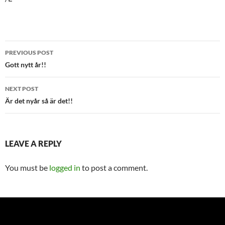
Post
PREVIOUS POST
navigation
Gott nytt år!!
NEXT POST
Är det nyår så är det!!
LEAVE A REPLY
You must be
logged in
to post a comment.