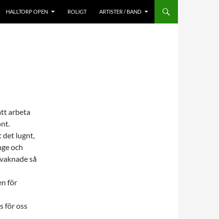
HALLTORP OPEN
ROLIGT
ARTISTER / BAND
att arbeta
önt.
t det lugnt,
änge och
n vaknade så
en för
s för oss