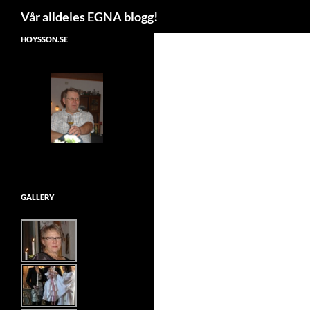
Search
Vår alldeles EGNA blogg!
Skip
HOYSSON.SE
to
content
GALLERY