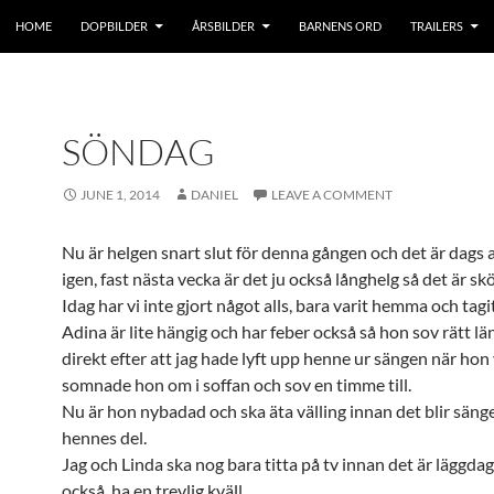
HOME
DOPBILDER
ÅRSBILDER
BARNENS ORD
TRAILERS
SÖNDAG
JUNE 1, 2014
DANIEL
LEAVE A COMMENT
Nu är helgen snart slut för denna gången och det är dags 
igen, fast nästa vecka är det ju också långhelg så det är sk
Idag har vi inte gjort något alls, bara varit hemma och tagi
Adina är lite hängig och har feber också så hon sov rätt l
direkt efter att jag hade lyft upp henne ur sängen när ho
somnade hon om i soffan och sov en timme till.
Nu är hon nybadad och ska äta välling innan det blir säng
hennes del.
Jag och Linda ska nog bara titta på tv innan det är läggdag
också, ha en trevlig kväll.