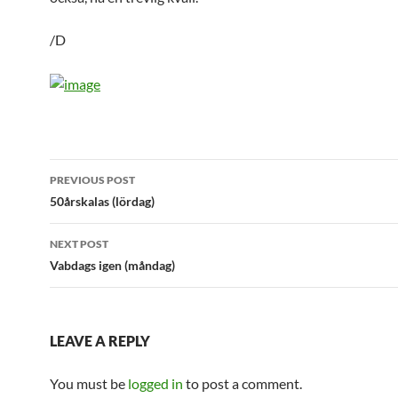
/D
Post
PREVIOUS POST
navigation
50årskalas (lördag)
NEXT POST
Vabdags igen (måndag)
LEAVE A REPLY
You must be
logged in
to post a comment.