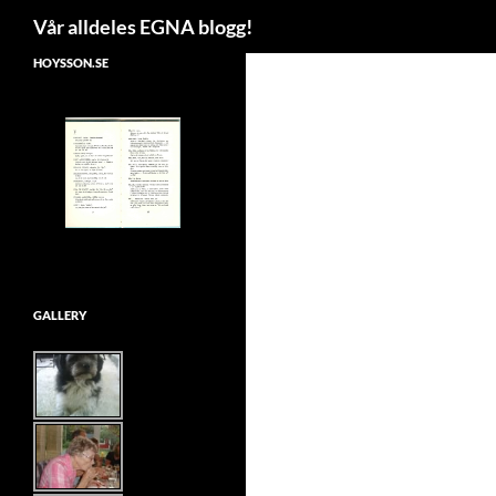
Search
Vår alldeles EGNA blogg!
Skip
HOYSSON.SE
to
content
GALLERY