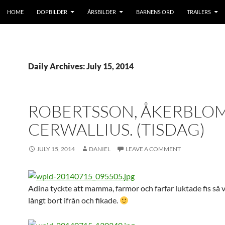
HOME
DOPBILDER
ÅRSBILDER
BARNENS ORD
TRAILERS
Daily Archives: July 15, 2014
ROBERTSSON, ÅKERBLOM
CERWALLIUS. (TISDAG)
JULY 15, 2014
DANIEL
LEAVE A COMMENT
Adina tyckte att mamma, farmor och farfar luktade fis så v
långt bort ifrån och fikade.