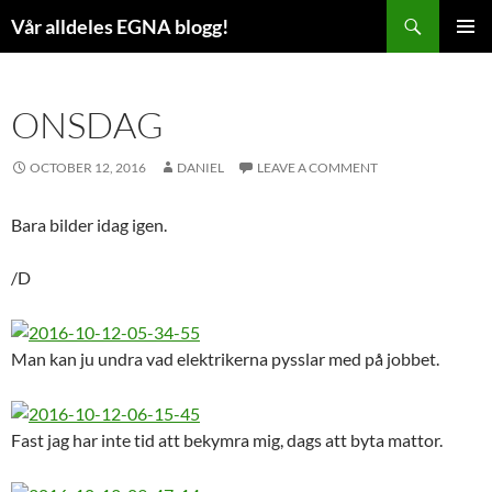
Skip
Search
Vår alldeles EGNA blogg!
to
PRIMAR
content
MENU
ONSDAG
OCTOBER 12, 2016
DANIEL
LEAVE A COMMENT
Bara bilder idag igen.
/D
Man kan ju undra vad elektrikerna pysslar med på jobbet.
Fast jag har inte tid att bekymra mig, dags att byta mattor.