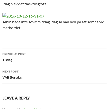
Idag blev det fläskfilégryta.
Albin hade inte sovit middag idag så han höll på att somna vid
matbordet.
Post
PREVIOUS POST
navigation
Tisdag
NEXT POST
VAB (torsdag)
LEAVE A REPLY