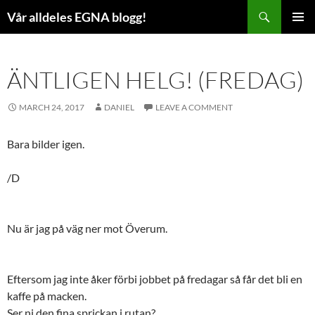
Skip
Search
Vår alldeles EGNA blogg!
to
PRIMAR
content
MENU
ÄNTLIGEN HELG! (FREDAG)
MARCH 24, 2017
DANIEL
LEAVE A COMMENT
Bara bilder igen.
/D
Nu är jag på väg ner mot Överum.
Eftersom jag inte åker förbi jobbet på fredagar så får det bli en
kaffe på macken.
Ser ni den fina sprickan i rutan?