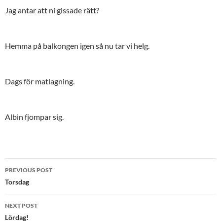
Jag antar att ni gissade rätt?
Hemma på balkongen igen så nu tar vi helg.
Dags för matlagning.
Albin fjompar sig.
Post
PREVIOUS POST
navigation
Torsdag
NEXT POST
Lördag!