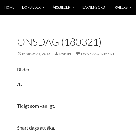
HOME
DOPBILDER
ÅRSBILDER
BARNENS ORD
TRAILERS
ONSDAG (180321)
MARCH 21, 2018
DANIEL
LEAVE A COMMENT
Bilder.
/D
Tidigt som vanligt.
Snart dags att åka.