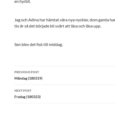
en hyrbil.
Jag och Adina har hämtat våra nya nycklar, dom gamla har v
tio år så det började bli svårt att låsa och låsa upp.
Sen blev det fisk till middag.
Post
PREVIOUS POST
navigation
Måndag (180319)
NEXT POST
Fredag (180323)