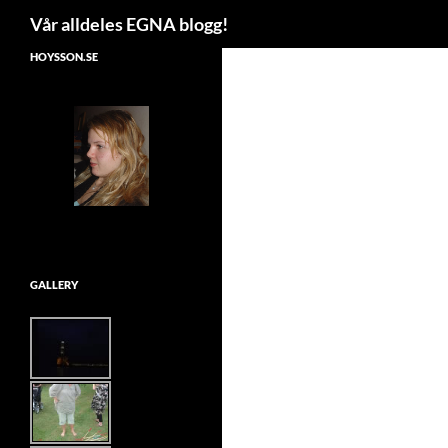
Search
Vår alldeles EGNA blogg!
Skip
HOYSSON.SE
to
content
GALLERY