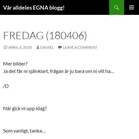
Skip
Search
Vår alldeles EGNA blogg!
to
PRIMAR
content
MENU
FREDAG (180406)
APRIL 6, 2018
DANIEL
LEAVE A COMMENT
Mer bilder?
Ja det får ni självklart, frågan är ju bara om ni vill ha…
/D
När gick ni upp idag?
Som vanligt, tanka…