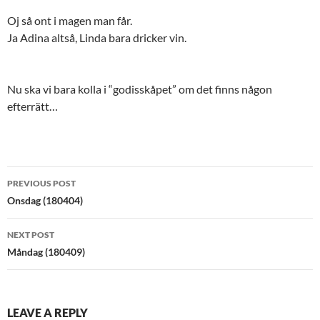
Oj så ont i magen man får.
Ja Adina altså, Linda bara dricker vin.
Nu ska vi bara kolla i “godisskåpet” om det finns någon
efterrätt…
Post
PREVIOUS POST
navigation
Onsdag (180404)
NEXT POST
Måndag (180409)
LEAVE A REPLY