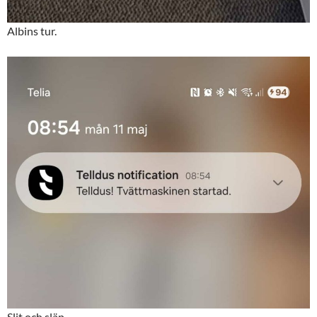
Albins tur.
Slit och släp.