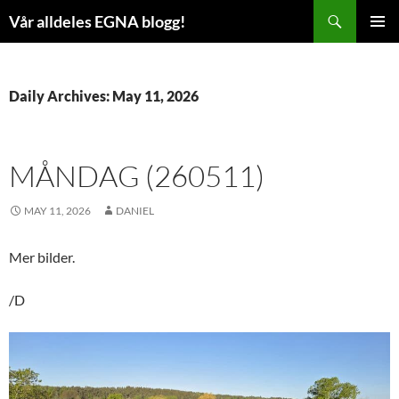
Skip
Search
Vår alldeles EGNA blogg!
to
PRIMAR
content
MENU
Daily Archives: May 11, 2026
MÅNDAG (260511)
MAY 11, 2026
DANIEL
Mer bilder.
/D