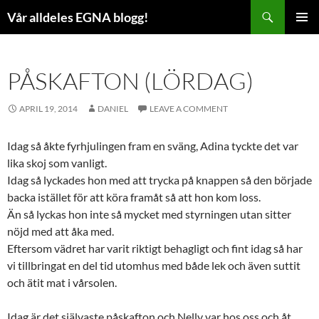
Skip
Search
Vår alldeles EGNA blogg!
to
PRIMAR
content
MENU
PÅSKAFTON (LÖRDAG)
APRIL 19, 2014
DANIEL
LEAVE A COMMENT
Idag så åkte fyrhjulingen fram en sväng, Adina tyckte det var
lika skoj som vanligt.
Idag så lyckades hon med att trycka på knappen så den började
backa istället för att köra framåt så att hon kom loss.
Än så lyckas hon inte så mycket med styrningen utan sitter
nöjd med att åka med.
Eftersom vädret har varit riktigt behagligt och fint idag så har
vi tillbringat en del tid utomhus med både lek och även suttit
och ätit mat i vårsolen.
Idag är det självaste påskafton och Nelly var hos oss och åt