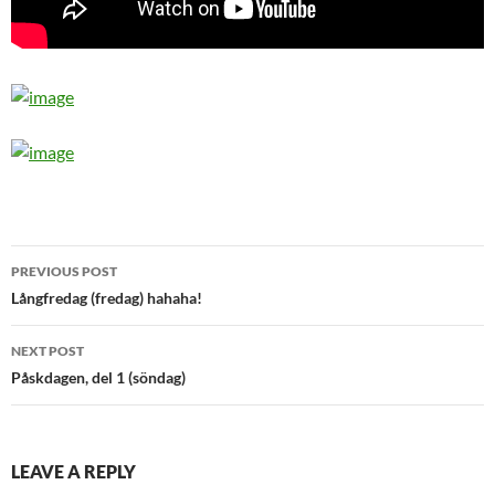
Post
PREVIOUS POST
navigation
Långfredag (fredag) hahaha!
NEXT POST
Påskdagen, del 1 (söndag)
LEAVE A REPLY