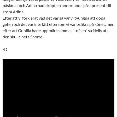
påskmat och Adina hade köpt en annorlunda påskpresent till
stora Adina.
Efter att vi förklarat vad det var så var vi tvungna att döpa
geten och det var inte lätt eftersom vi var osäkra på könet, men
efter att Gunilla hade uppmärksammat “tofsen” sa Nelly att
den skulle heta Snorre.
/D