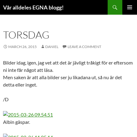
Skip
Search
Vår alldeles EGNA blogg!
to
PRIMAR
content
MENU
TORSDAG
MARCH 26, 2015
DANIEL
LEAVE A COMMENT
Bilder idag, igen, jag vet att det är jävligt tråkigt för er eftersom
ni inte får något att läsa.
Men saken är att alla bilder ser ju likadana ut, så nu är det
detta eller inget.
/D
Albin gäspar.