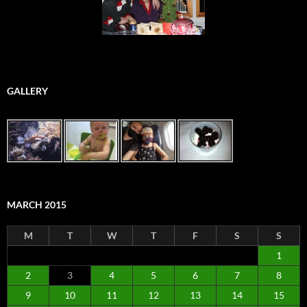
GALLERY
MARCH 2015
M
T
W
T
F
S
S
1
2
3
4
5
6
7
8
9
10
11
12
13
14
15