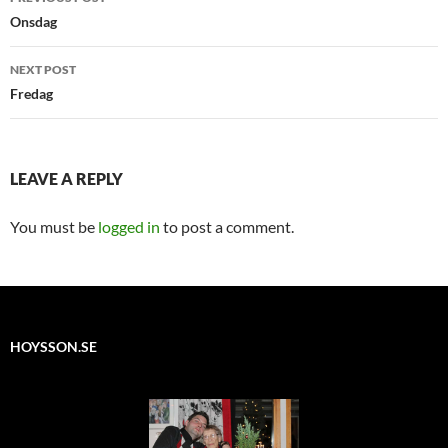
navigation
Onsdag
NEXT POST
Fredag
LEAVE A REPLY
You must be
logged in
to post a comment.
HOYSSON.SE